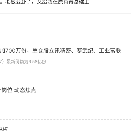
。老板变卦了。又给我在原有得基础上
增加700万份，重仓股立讯精密、寒武纪、工业富联
7）最新份额为6 58亿份
岗位 动态焦点
股权