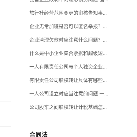
对隐形债务问题应该如何解决？
旅行社经营范围变更的审核告知事项
旅游业的发展现状和趋势
企业无常加班是否可以匿名举报？强
制加班公司没有加班费怎么办？
企业清理欠款时应注意什么问题？企
业短期借款需要注意哪些事项？
什么是中小企业集合票据和超级短期
融资券？一起来了解一下吧！
一人有限责任公司与个人独资企业的
区别 这些知识你都知道吗？
有限责任公司股权转让具体有哪些形
式？来了解下这五种形式
一人公司设立时应当注意的问题 一
人公司的特征
公司股东之间股权转让计税基础怎么
确认？公司股东之间的股权转让要符
合什么要件？
合同法