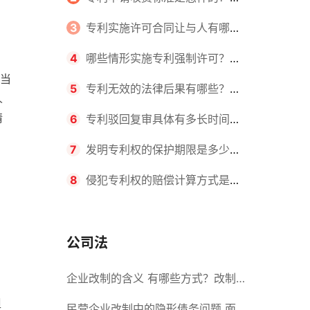
请不同类型的专利所需要的钱不同
3
专利实施许可合同让与人有哪些
主要义务？专利实施许可合同与专利
4
哪些情形实施专利强制许可？专
当
许可合同有什么区别？
利强制许可的前提条件是什么？
5
专利无效的法律后果有哪些？专
人
情
利的无效情形有哪些？
6
专利驳回复审具体有多长时间？
哪些情况下专利申请可能被驳回？
7
发明专利权的保护期限是多少
年？非专利发明人是否有专利申请
8
侵犯专利权的赔偿计算方式是什
权？
么？侵犯专利权的诉讼时效为多长时
间？
公司法
企业改制的含义 有哪些方式？改制
担
后国企员工属于什么性质？
民营企业改制中的隐形债务问题 面