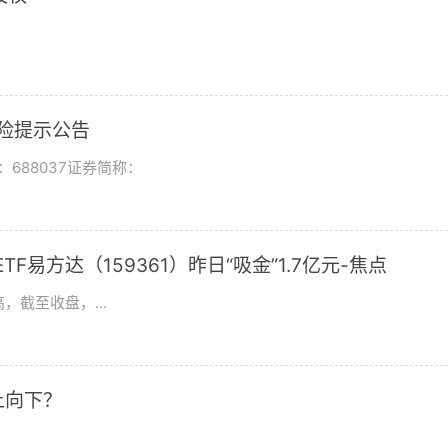
风险提示公告
688037证券简称：
F易方达（159361）昨日“吸金”1.7亿元-焦点
，截至收盘，...
上向下？