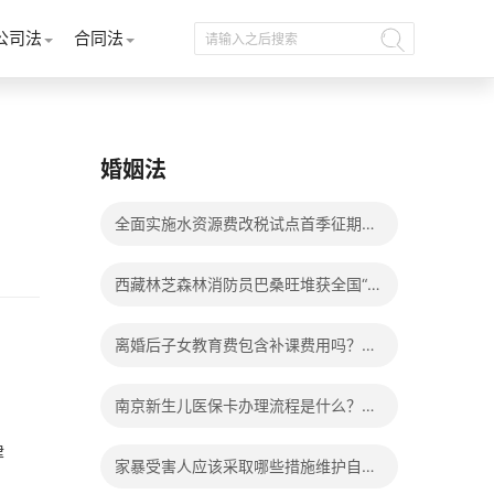
公司法
合同法
婚姻法
全面实施水资源费改税试点首季征期整
体运行平稳
西藏林芝森林消防员巴桑旺堆获全国“火
焰蓝”实战化比武两枚金牌_天天百事通
离婚后子女教育费包含补课费用吗？离
婚后子女教育费包括哪些？
南京新生儿医保卡办理流程是什么？办
理新生儿医保卡需要身份证吗？ 全球微
律
家暴受害人应该采取哪些措施维护自己
动态