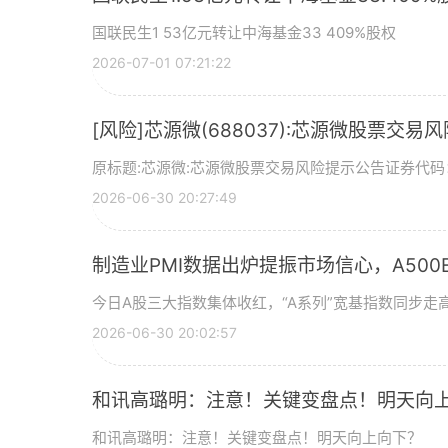
国联民生1 53亿元转让中海基金33 409%股权
2026-07-01 07:21:22
[风险]芯源微(688037):芯源微股票交易
原标题:芯源微:芯源微股票交易风险提示公告证券代码：
2026-06-30 20:27:49
制造业PMI数据出炉提振市场信心，A500ET
今日A股三大指数集体收红，“A系列”宽基指数同步走高
2026-06-30 20:02:57
和讯高璐明：注意！关键变盘点！明天向
和讯高璐明：注意！关键变盘点！明天向上向下？