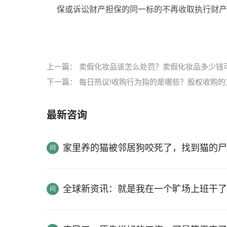
保或诉讼财产担保的同一标的不再收取执行财产
标签：
用财产保全措施
诉讼财产保全规定
上一篇：
卖假化妆品该怎么处罚？卖假化妆品多少钱
下一篇：
每日热议!收购行为指的是哪些？股权收购的
最新咨询
家里养的猫被邻居狗咬死了，找到猫的尸
全球新资讯：就是我在一个旷场上班干了