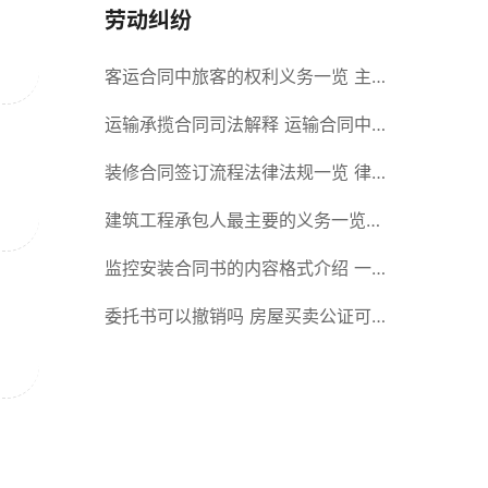
劳动纠纷
客运合同中旅客的权利义务一览 主
要包括这些内容
运输承揽合同司法解释 运输合同中
承运人的义务有哪些
装修合同签订流程法律法规一览 律
师解答
建筑工程承包人最主要的义务一览
承包合同内容介绍
监控安装合同书的内容格式介绍 一
般包括这些条款
委托书可以撤销吗 房屋买卖公证可
否撤销