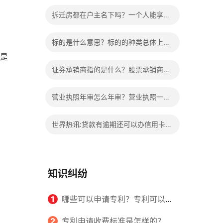
的权益？家庭暴力可以诉讼离婚吗？
拆迁房都在户主名下吗？一个人能享受
两次拆迁政策吗？ 世界快报
标的是什么意思？标的的种类总体上包
是
括哪些内容是什么？
证券承销商指的是什么？股票承销商职
责有哪些？
营业执照年审怎么年审？营业执照一般
几天能拿到？
世界热讯:贷款有逾期还可以办信用卡
吗？贷款有逾期有档案记录吗？
知识纠纷
1
哪些可以申请专利？专利可以同
时多个人一起申请吗？
2
专利申请收费标准是怎样的？申