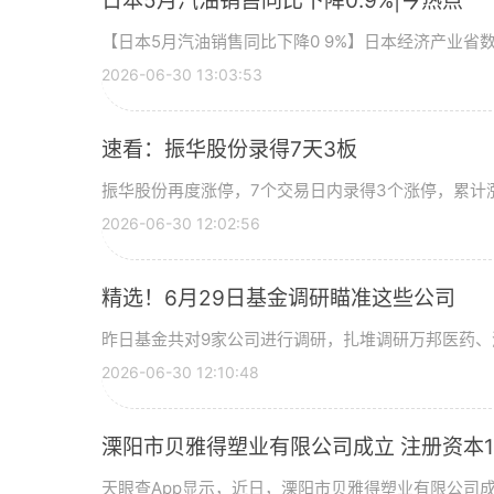
日本5月汽油销售同比下降0.9%|今热点
【日本5月汽油销售同比下降0 9%】日本经济产业省
2026-06-30 13:03:53
速看：振华股份录得7天3板
振华股份再度涨停，7个交易日内录得3个涨停，累计涨幅
2026-06-30 12:02:56
精选！6月29日基金调研瞄准这些公司
昨日基金共对9家公司进行调研，扎堆调研万邦医药、
2026-06-30 12:10:48
溧阳市贝雅得塑业有限公司成立 注册资本1
天眼查App显示，近日，溧阳市贝雅得塑业有限公司