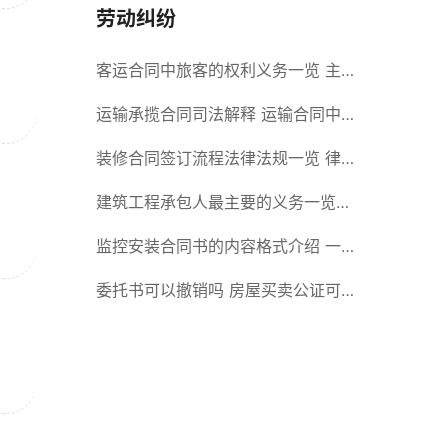
劳动纠纷
客运合同中旅客的权利义务一览 主
要包括这些内容
运输承揽合同司法解释 运输合同中
承运人的义务有哪些
装修合同签订流程法律法规一览 律
师解答
建筑工程承包人最主要的义务一览
承包合同内容介绍
监控安装合同书的内容格式介绍 一
般包括这些条款
委托书可以撤销吗 房屋买卖公证可
否撤销