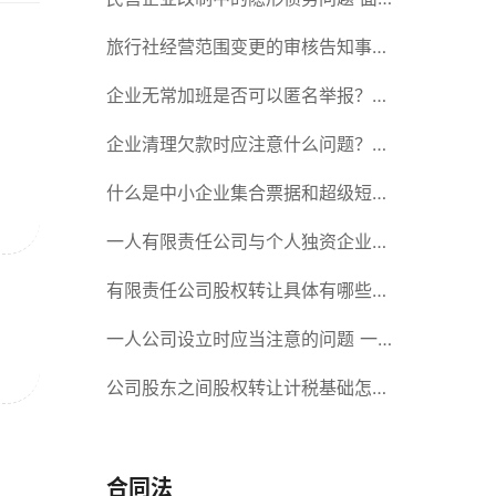
对隐形债务问题应该如何解决？
旅行社经营范围变更的审核告知事项
旅游业的发展现状和趋势
企业无常加班是否可以匿名举报？强
制加班公司没有加班费怎么办？
企业清理欠款时应注意什么问题？企
业短期借款需要注意哪些事项？
什么是中小企业集合票据和超级短期
融资券？一起来了解一下吧！
一人有限责任公司与个人独资企业的
区别 这些知识你都知道吗？
有限责任公司股权转让具体有哪些形
式？来了解下这五种形式
一人公司设立时应当注意的问题 一
人公司的特征
公司股东之间股权转让计税基础怎么
确认？公司股东之间的股权转让要符
合什么要件？
合同法