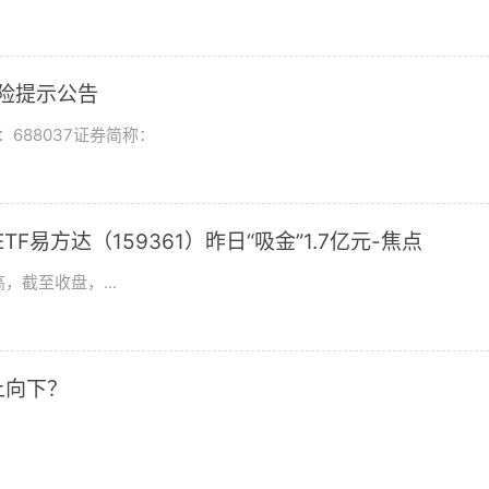
风险提示公告
688037证券简称：
F易方达（159361）昨日“吸金”1.7亿元-焦点
，截至收盘，...
上向下？