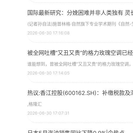
国际最新研究：分娩困难并非人类独有 灵
(记者孙自法)施普林格·自然旗下专业学术期刊《自然-生
2026-06-30 17:16:08
被全网吐槽“又丑又贵”的格力玫瑰空调已经
谁能想到，曾被全网吐槽“又丑又贵”的格力玫瑰空调，如
2026-06-30 17:14:05
热议:香江控股(600162.SH)：补缴税款及
,格隆汇
2026-06-30 17:07:31