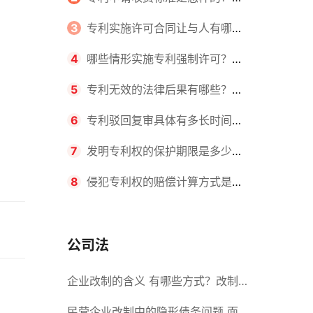
请不同类型的专利所需要的钱不同
3
专利实施许可合同让与人有哪些
主要义务？专利实施许可合同与专利
4
哪些情形实施专利强制许可？专
许可合同有什么区别？
利强制许可的前提条件是什么？
5
专利无效的法律后果有哪些？专
利的无效情形有哪些？
6
专利驳回复审具体有多长时间？
哪些情况下专利申请可能被驳回？
7
发明专利权的保护期限是多少
年？非专利发明人是否有专利申请
8
侵犯专利权的赔偿计算方式是什
权？
么？侵犯专利权的诉讼时效为多长时
间？
公司法
企业改制的含义 有哪些方式？改制
后国企员工属于什么性质？
民营企业改制中的隐形债务问题 面