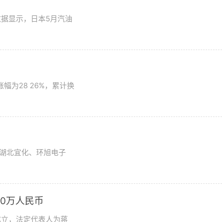
数据显示，日本5月汽油
为28 26%，累计换
湖北宜化、环旭电子
0万人民币
成立，法定代表人为蒋