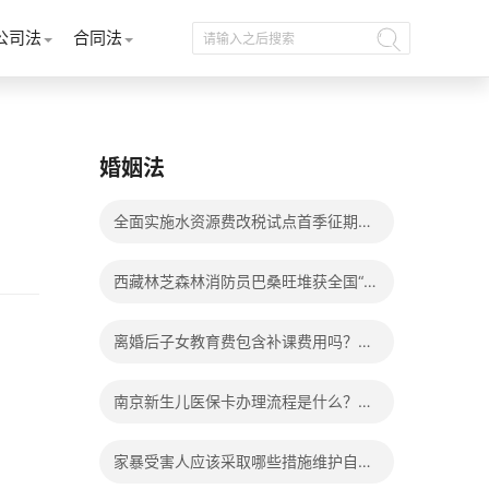
公司法
合同法
婚姻法
全面实施水资源费改税试点首季征期整
体运行平稳
西藏林芝森林消防员巴桑旺堆获全国“火
焰蓝”实战化比武两枚金牌_天天百事通
离婚后子女教育费包含补课费用吗？离
婚后子女教育费包括哪些？
南京新生儿医保卡办理流程是什么？办
理新生儿医保卡需要身份证吗？ 全球微
家暴受害人应该采取哪些措施维护自己
动态