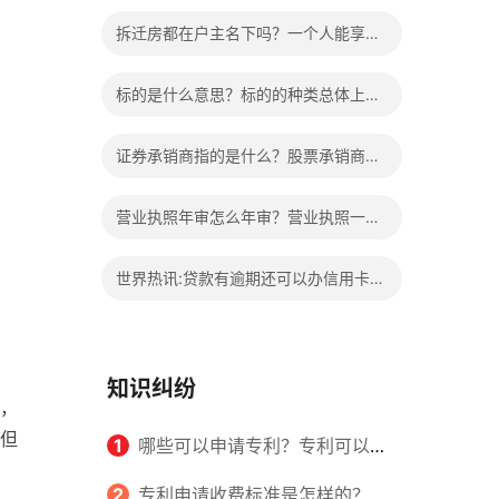
的权益？家庭暴力可以诉讼离婚吗？
拆迁房都在户主名下吗？一个人能享受
两次拆迁政策吗？ 世界快报
标的是什么意思？标的的种类总体上包
括哪些内容是什么？
证券承销商指的是什么？股票承销商职
责有哪些？
营业执照年审怎么年审？营业执照一般
几天能拿到？
世界热讯:贷款有逾期还可以办信用卡
吗？贷款有逾期有档案记录吗？
知识纠纷
，
但
1
哪些可以申请专利？专利可以同
时多个人一起申请吗？
2
专利申请收费标准是怎样的？申